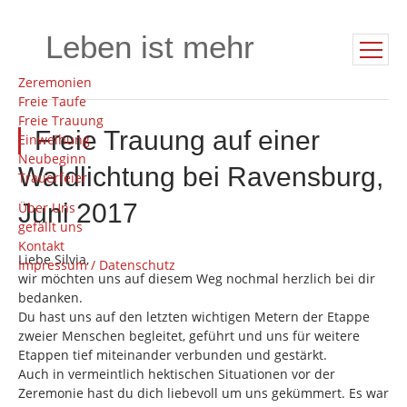
Leben ist mehr
Zeremonien
Freie Taufe
Freie Trauung
Freie Trauung auf einer
Einweihung
Neubeginn
Waldlichtung bei Ravensburg,
Trauerfeier
Juni 2017
Über Uns
gefällt uns
Kontakt
Liebe Silvia,
Impressum / Datenschutz
wir möchten uns auf diesem Weg nochmal herzlich bei dir
bedanken.
Du hast uns auf den letzten wichtigen Metern der Etappe
zweier Menschen begleitet, geführt und uns für weitere
Etappen tief miteinander verbunden und gestärkt.
Auch in vermeintlich hektischen Situationen vor der
Zeremonie hast du dich liebevoll um uns gekümmert. Es war