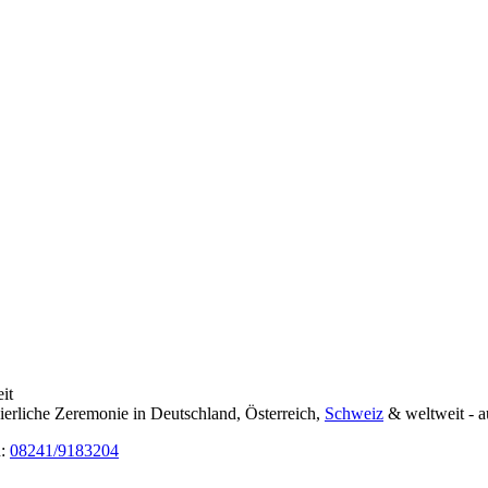
it
eierliche Zeremonie in Deutschland, Österreich,
Schweiz
& weltweit - a
n:
08241/9183204